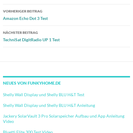
Beitragsnavigation
VORHERIGER BEITRAG
Amazon Echo Dot 3 Test
NÄCHSTER BEITRAG
TechniSat DigitRadio UP 1 Test
NEUES VON FUNKYHOME.DE
Shelly Wall Display und Shelly BLU H&T Test
Shelly Wall Display und Shelly BLU H&T Anleitung
Jackery SolarVault 3 Pro Solarspeicher Aufbau und App Anleitung
Video
Bluetti Elite 300 Test Video