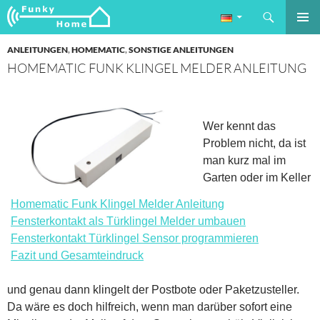
Suchen
Funkyhome.de Online Magazin
ZUM
PRIMÄR
INHALT
ANLEITUNGEN
,
HOMEMATIC
,
SONSTIGE ANLEITUNGEN
MENÜ
SPRINGEN
HOMEMATIC FUNK KLINGEL MELDER ANLEITUNG
Wer kennt das
Problem nicht, da ist
man kurz mal im
Garten oder im Keller
Homematic Funk Klingel Melder Anleitung
Fensterkontakt als Türklingel Melder umbauen
Fensterkontakt Türklingel Sensor programmieren
Fazit und Gesamteindruck
und genau dann klingelt der Postbote oder Paketzusteller.
Da wäre es doch hilfreich, wenn man darüber sofort eine