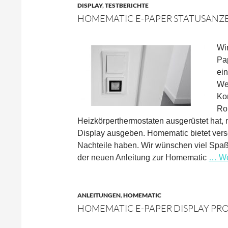
DISPLAY
,
TESTBERICHTE
HOMEMATIC E-PAPER STATUSANZE
Wi
Pa
ein
We
Ko
Ro
Heizkörperthermostaten ausgerüstet hat, 
Display ausgeben. Homematic bietet versc
Nachteile haben. Wir wünschen viel Spa
der neuen Anleitung zur Homematic
… We
ANLEITUNGEN
,
HOMEMATIC
HOMEMATIC E-PAPER DISPLAY P