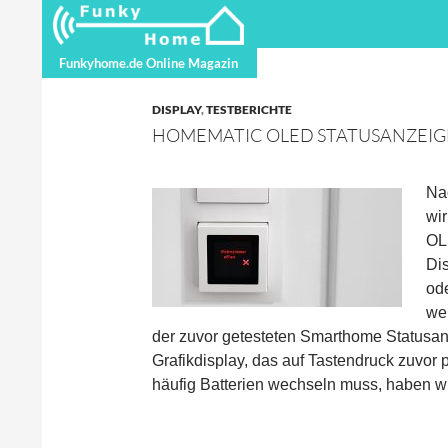
Suchen
Funkyhome.de Online Magazin
Funkyhome.de Online Magazin
DISPLAY
,
TESTBERICHTE
HOMEMATIC OLED STATUSANZEIG
Na
wi
OL
Dis
ode
we
der zuvor getesteten Smarthome Statusanz
Grafikdisplay, das auf Tastendruck zuvor
häufig Batterien wechseln muss, haben w