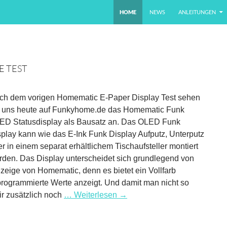
ZUM INHALT SPRINGEN
HOME
NEWS
ANLEITUNGEN
E TEST
ch dem vorigen Homematic E-Paper Display Test sehen
r uns heute auf Funkyhome.de das Homematic Funk
ED Statusdisplay als Bausatz an. Das OLED Funk
play kann wie das E-Ink Funk Display Aufputz, Unterputz
r in einem separat erhältlichem Tischaufsteller montiert
rden. Das Display unterscheidet sich grundlegend von
eige von Homematic, denn es bietet ein Vollfarb
 programmierte Werte anzeigt. Und damit man nicht so
ir zusätzlich noch
… Weiterlesen
→