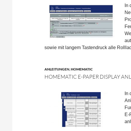
In 
Ne
Pro
Fe
We
au
sowie mit langem Tastendruck alle Rollla
ANLEITUNGEN
,
HOMEMATIC
HOMEMATIC E-PAPER DISPLAY AN
In
Anl
Fu
E-
anl