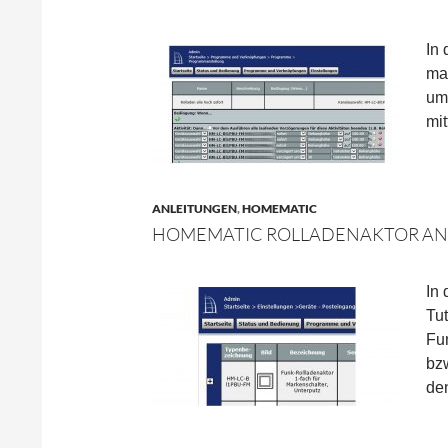
In 
ma
um
mit
ANLEITUNGEN
,
HOMEMATIC
HOMEMATIC ROLLADENAKTOR AN
In
Tut
Fu
bz
den