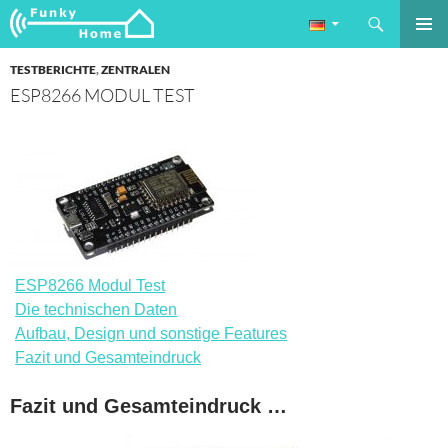
Suchen
Funkyhome.de Online Magazin
ZUM
PRIMÄR
INHALT
TESTBERICHTE
,
ZENTRALEN
MENÜ
SPRINGEN
ESP8266 MODUL TEST
ESP8266 Modul Test
Die technischen Daten
Aufbau, Design und sonstige Features
Fazit und Gesamteindruck
Fazit und Gesamteindruck …