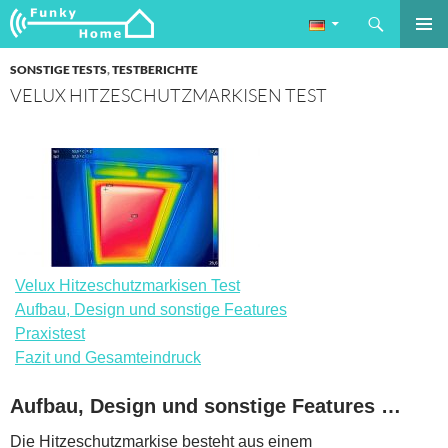
Suchen
Funkyhome.de Online Magazin
ZUM
PRIMÄR
INHALT
SONSTIGE TESTS
,
TESTBERICHTE
MENÜ
SPRINGEN
VELUX HITZESCHUTZMARKISEN TEST
Velux Hitzeschutzmarkisen Test
Aufbau, Design und sonstige Features
Praxistest
Fazit und Gesamteindruck
Aufbau, Design und sonstige Features …
Die Hitzeschutzmarkise besteht aus einem