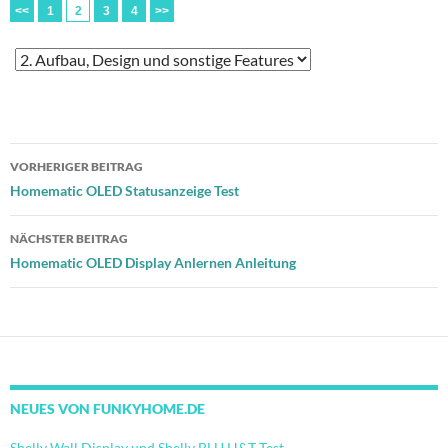
<<
1
2
3
4
>>
Beitragsnavigation
VORHERIGER BEITRAG
Homematic OLED Statusanzeige Test
NÄCHSTER BEITRAG
Homematic OLED Display Anlernen Anleitung
NEUES VON FUNKYHOME.DE
Shelly Wall Display und Shelly BLU H&T Test