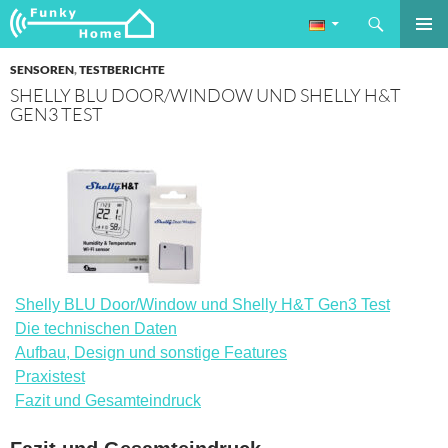
Suchen
Funkyhome.de Online Magazin
ZUM
PRIMÄR
INHALT
SENSOREN
,
TESTBERICHTE
MENÜ
SPRINGEN
SHELLY BLU DOOR/WINDOW UND SHELLY H&T
GEN3 TEST
Shelly BLU Door/Window und Shelly H&T Gen3 Test
Die technischen Daten
Aufbau, Design und sonstige Features
Praxistest
Fazit und Gesamteindruck