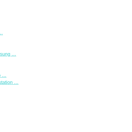
 …
ssung …
b …
tation …