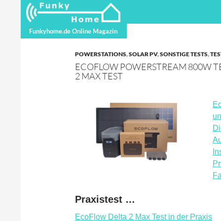
Suchen
Funkyhome.de Online Magazin
Funkyhome.de Online Magazin
POWERSTATIONS
,
SOLAR PV
,
SONSTIGE TESTS
,
TES
ECOFLOW POWERSTREAM 800W TES
2 MAX TEST
Ec
un
Di
Au
In
Pr
Fa
Praxistest …
EcoFlow Delta 2 Max Test in der Praxis