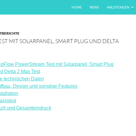
ZUM INHALT SPRINGEN
HOME
NEWS
ANLEITUNGEN
TBERICHTE
T MIT SOLARPANEL, SMART PLUG UND DELTA
oFlow PowerStream Test mit Solarpanel, Smart Plug
d Delta 2 Max Test
e technischen Daten
fbau, Design und sonstige Features
stallation
axistest
zit und Gesamteindruck