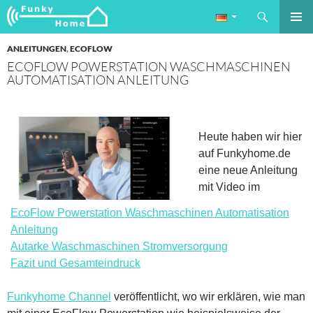
Suchen
Funkyhome.de Online Magazin
ZUM
PRIMÄR
INHALT
ANLEITUNGEN
,
ECOFLOW
MENÜ
SPRINGEN
ECOFLOW POWERSTATION WASCHMASCHINEN
AUTOMATISATION ANLEITUNG
Heute haben wir hier
auf Funkyhome.de
eine neue Anleitung
mit Video im
EcoFlow Powerstation Waschmaschinen Automatisation
Anleitung
Autarke Waschmaschinen Stromversorgung
Fazit und Gesamteindruck
Funkyhome Channel
veröffentlicht, wo wir erklären, wie man