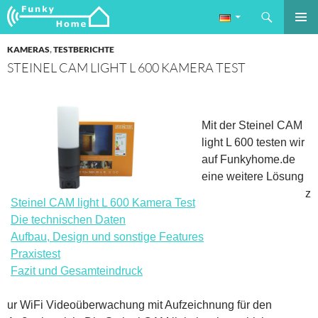
Suchen
Funkyhome.de Online Magazin
ZUM
PRIMÄR
INHALT
KAMERAS
,
TESTBERICHTE
MENÜ
SPRINGEN
STEINEL CAM LIGHT L 600 KAMERA TEST
Mit der Steinel CAM
light L 600 testen wir
auf Funkyhome.de
eine weitere Lösung
z
Steinel CAM light L 600 Kamera Test
Die technischen Daten
Aufbau, Design und sonstige Features
Praxistest
Fazit und Gesamteindruck
ur WiFi Videoüberwachung mit Aufzeichnung für den