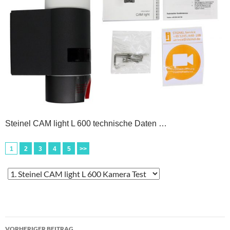
Steinel CAM light L 600 technische Daten …
1
2
3
4
5
>>
Beitragsnavigation
VORHERIGER BEITRAG