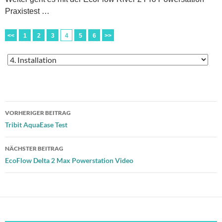
Praxistest …
<<
1
2
3
4
5
6
>>
Beitragsnavigation
VORHERIGER BEITRAG
Tribit AquaEase Test
NÄCHSTER BEITRAG
EcoFlow Delta 2 Max Powerstation Video