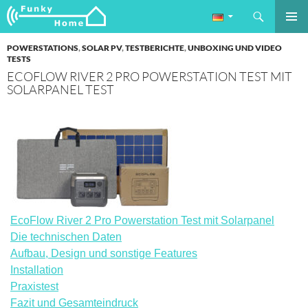
Suchen
Funkyhome.de Online Magazin
ZUM
PRIMÄR
INHALT
POWERSTATIONS
,
SOLAR PV
,
TESTBERICHTE
,
UNBOXING UND VIDEO
MENÜ
SPRINGEN
TESTS
ECOFLOW RIVER 2 PRO POWERSTATION TEST MIT
SOLARPANEL TEST
EcoFlow River 2 Pro Powerstation Test mit Solarpanel
Die technischen Daten
Aufbau, Design und sonstige Features
Installation
Praxistest
Fazit und Gesamteindruck