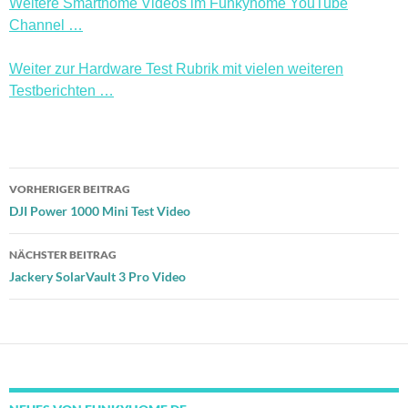
Weitere Smarthome Videos im Funkyhome YouTube
Channel …
Weiter zur Hardware Test Rubrik mit vielen weiteren
Testberichten …
Beitragsnavigation
VORHERIGER BEITRAG
DJI Power 1000 Mini Test Video
NÄCHSTER BEITRAG
Jackery SolarVault 3 Pro Video