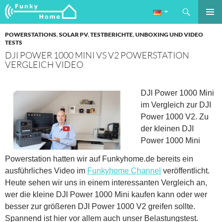
Suchen
Funkyhome.de Online Magazin
ZUM
PRIMÄR
INHALT
POWERSTATIONS
,
SOLAR PV
,
TESTBERICHTE
,
UNBOXING UND VIDEO
MENÜ
SPRINGEN
TESTS
DJI POWER 1000 MINI VS V2 POWERSTATION
VERGLEICH VIDEO
DJI Power 1000 Mini
im Vergleich zur DJI
Power 1000 V2. Zu
der kleinen DJI
Power 1000 Mini
Powerstation hatten wir auf Funkyhome.de bereits ein
ausführliches Video im
Funkyhome Channel
veröffentlicht.
Heute sehen wir uns in einem interessanten Vergleich an,
wer die kleine DJI Power 1000 Mini kaufen kann oder wer
besser zur größeren DJI Power 1000 V2 greifen sollte.
Spannend ist hier vor allem auch unser Belastungstest.