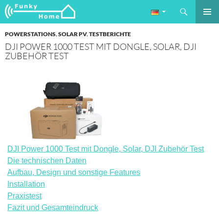
Suchen
Funkyhome.de Online Magazin
ZUM
PRIMÄR
INHALT
POWERSTATIONS
,
SOLAR PV
,
TESTBERICHTE
MENÜ
SPRINGEN
DJI POWER 1000 TEST MIT DONGLE, SOLAR, DJI
ZUBEHÖR TEST
DJI Power 1000 Test mit Dongle, Solar, DJI Zubehör Test
Die technischen Daten
Aufbau, Design und sonstige Features
Installation
Praxistest
Fazit und Gesamteindruck