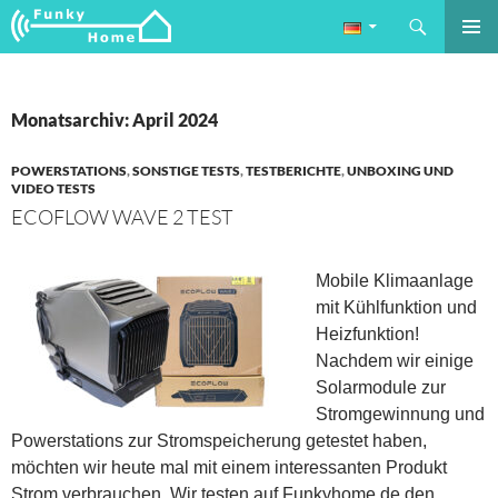
Suchen
Funkyhome.de Online Magazin
ZUM
PRIMÄR
INHALT
MENÜ
SPRINGEN
Monatsarchiv: April 2024
POWERSTATIONS
,
SONSTIGE TESTS
,
TESTBERICHTE
,
UNBOXING UND
VIDEO TESTS
ECOFLOW WAVE 2 TEST
Mobile Klimaanlage
mit Kühlfunktion und
Heizfunktion!
Nachdem wir einige
Solarmodule zur
Stromgewinnung und
Powerstations zur Stromspeicherung getestet haben,
möchten wir heute mal mit einem interessanten Produkt
Strom verbrauchen. Wir testen auf Funkyhome.de den