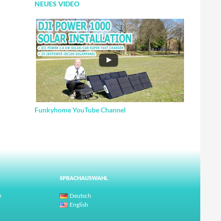
NEUES VIDEO
Funkyhome YouTube Channel
SPRACHAUSWAHL
r
Deutsch
English