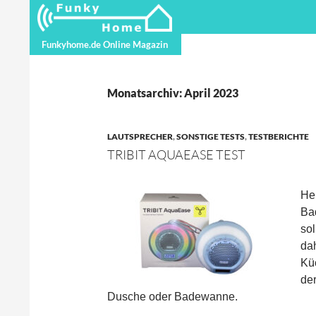
Suchen
Funkyhome.de Online Magazin
Funkyhome.de Online Magazin
Monatsarchiv: April 2023
LAUTSPRECHER
,
SONSTIGE TESTS
,
TESTBERICHTE
TRIBIT AQUAEASE TEST
Heu
Bad
so
da
Küc
der
Dusche oder Badewanne.