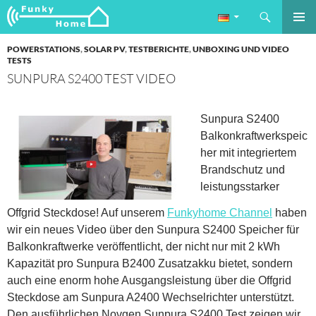
Suchen
Funkyhome.de Online Magazin
ZUM
PRIMÄR
INHALT
POWERSTATIONS
,
SOLAR PV
,
TESTBERICHTE
,
UNBOXING UND VIDEO
MENÜ
SPRINGEN
TESTS
SUNPURA S2400 TEST VIDEO
Sunpura S2400
Balkonkraftwerkspeic
her mit integriertem
Brandschutz und
leistungsstarker
Offgrid Steckdose! Auf unserem
Funkyhome Channel
haben
wir ein neues Video über den Sunpura S2400 Speicher für
Balkonkraftwerke veröffentlicht, der nicht nur mit 2 kWh
Kapazität pro Sunpura B2400 Zusatzakku bietet, sondern
auch eine enorm hohe Ausgangsleistung über die Offgrid
Steckdose am Sunpura A2400 Wechselrichter unterstützt.
Den ausführlichen Novgen Sunpura S2400 Test zeigen wir