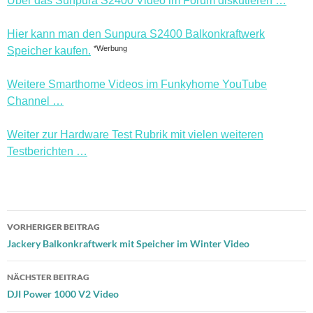
Über das Sunpura S2400 Video im Forum diskutieren …
Hier kann man den Sunpura S2400 Balkonkraftwerk
*Werbung
Speicher kaufen.
Weitere Smarthome Videos im Funkyhome YouTube
Channel …
Weiter zur Hardware Test Rubrik mit vielen weiteren
Testberichten …
Beitragsnavigation
VORHERIGER BEITRAG
Jackery Balkonkraftwerk mit Speicher im Winter Video
NÄCHSTER BEITRAG
DJI Power 1000 V2 Video