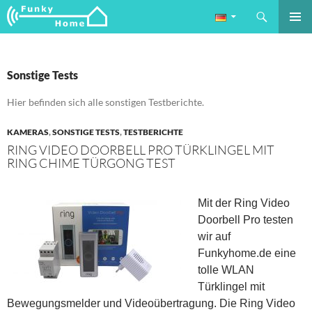
Suchen
Funkyhome.de Online Magazin
ZUM
PRIMÄR
INHALT
MENÜ
SPRINGEN
Sonstige Tests
Hier befinden sich alle sonstigen Testberichte.
KAMERAS
,
SONSTIGE TESTS
,
TESTBERICHTE
RING VIDEO DOORBELL PRO TÜRKLINGEL MIT
RING CHIME TÜRGONG TEST
Mit der Ring Video
Doorbell Pro testen
wir auf
Funkyhome.de eine
tolle WLAN
Türklingel mit
Bewegungsmelder und Videoübertragung. Die Ring Video