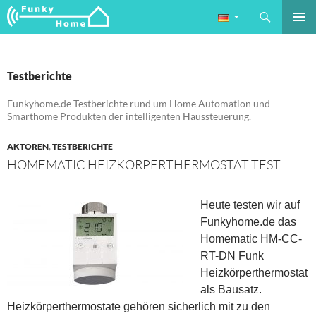
Suchen
Funkyhome.de Online Magazin
ZUM
PRIMÄR
INHALT
MENÜ
SPRINGEN
Testberichte
Funkyhome.de Testberichte rund um Home Automation und
Smarthome Produkten der intelligenten Haussteuerung.
AKTOREN
,
TESTBERICHTE
HOMEMATIC HEIZKÖRPERTHERMOSTAT TEST
Heute testen wir auf
Funkyhome.de das
Homematic HM-CC-
RT-DN Funk
Heizkörperthermostat
als Bausatz.
Heizkörperthermostate gehören sicherlich mit zu den