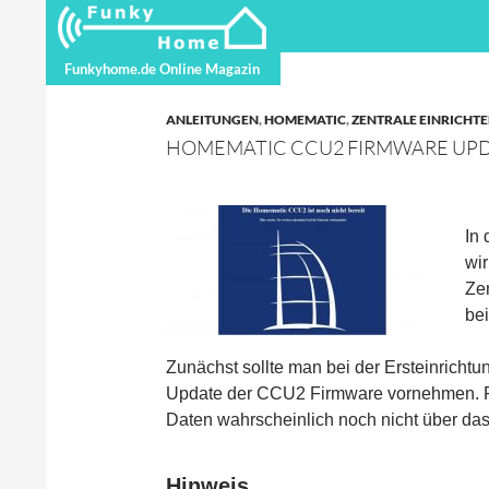
Suchen
Funkyhome.de Online Magazin
Funkyhome.de Online Magazin
ANLEITUNGEN
,
HOMEMATIC
,
ZENTRALE EINRICHT
HOMEMATIC CCU2 FIRMWARE UPD
In
wi
Ze
be
Zunächst sollte man bei der Ersteinricht
Update der CCU2 Firmware vornehmen. Fal
Daten wahrscheinlich noch nicht über das
Hinweis …