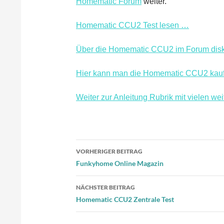
Homematic Forum
weiter.
Homematic CCU2 Test lesen …
Über die Homematic CCU2 im Forum disk
Hier kann man die Homematic CCU2 kauf
Weiter zur Anleitung Rubrik mit vielen we
Beitragsnavigation
VORHERIGER BEITRAG
Funkyhome Online Magazin
NÄCHSTER BEITRAG
Homematic CCU2 Zentrale Test