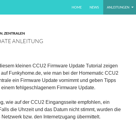
ZUM INHALT SPRINGEN
HOME
NEWS
ANLEITUNGEN
EN
,
ZENTRALEN
ATE ANLEITUNG
 diesem kleinen CCU2 Firmware Update Tutorial zeigen
r auf Funkyhome.de, wie man bei der Homematic CCU2
ntrale ein Firmware Update vornimmt und geben Tipps
i einem fehlgeschlagenem Firmware Update.
ung, wie auf der CCU2 Eingangsseite empfohlen, ein
ls die Uhrzeit und das Datum nicht stimmt, wurden die
 Netzwerk bzw. den Internetzugang übermittelt.